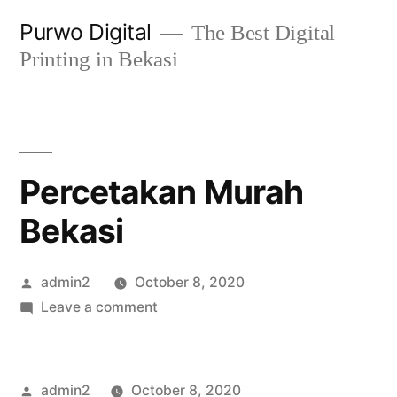
Skip
Purwo Digital
The Best Digital
to
Printing in Bekasi
content
Percetakan Murah
Bekasi
Posted
admin2
October 8, 2020
by
on
Leave a comment
Percetakan
Murah
Bekasi
Posted
admin2
October 8, 2020