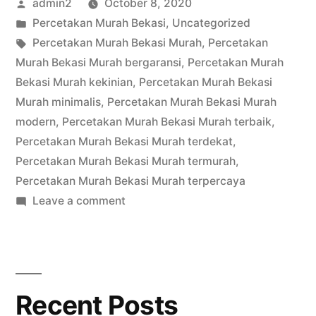
Posted
admin2
October 8, 2020
by
Posted
Percetakan Murah Bekasi
,
Uncategorized
in
Tags:
Percetakan Murah Bekasi Murah
,
Percetakan
Murah Bekasi Murah bergaransi
,
Percetakan Murah
Bekasi Murah kekinian
,
Percetakan Murah Bekasi
Murah minimalis
,
Percetakan Murah Bekasi Murah
modern
,
Percetakan Murah Bekasi Murah terbaik
,
Percetakan Murah Bekasi Murah terdekat
,
Percetakan Murah Bekasi Murah termurah
,
Percetakan Murah Bekasi Murah terpercaya
on
Leave a comment
Percetakan
Murah
Bekasi
Recent Posts