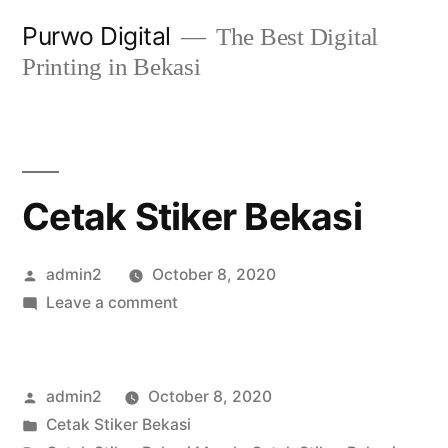
Skip
Purwo Digital
The Best Digital
to
Printing in Bekasi
content
Cetak Stiker Bekasi
Posted
admin2
October 8, 2020
by
on
Leave a comment
Cetak
Stiker
Bekasi
Posted
admin2
October 8, 2020
by
Posted
Cetak Stiker Bekasi