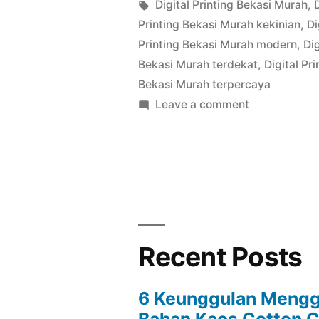
by
Tags:
Digital Printing Bekasi Murah
,
Printing Bekasi Murah kekinian
,
Di
Printing Bekasi Murah modern
,
Di
Bekasi Murah terdekat
,
Digital Pr
Bekasi Murah terpercaya
on
Leave a comment
Digital
Printing
Bekasi
Recent Posts
6 Keunggulan Meng