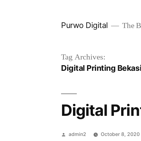
Skip
to
Purwo Digital
The Be
content
Tag Archives:
Digital Printing Bekas
Digital Pri
Posted
admin2
October 8, 2020