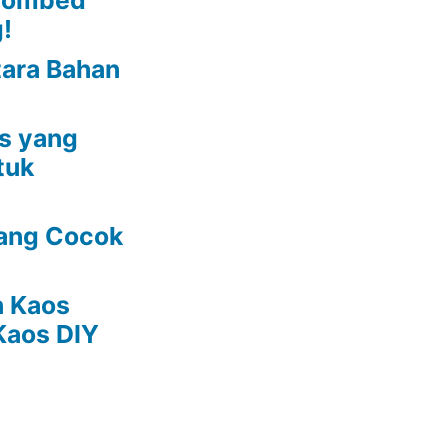
 Combed
g!
tara Bahan
as yang
tuk
yang Cocok
n Kaos
Kaos DIY