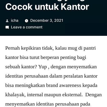
Cocok untuk Kantor
Posted
icha
December 3, 2021
by
on
Leave a comment
5
Desain
Pernah kepikiran tidak, kalau mug di pantri
Mug
yang
kantor bisa turut berperan penting bagi
Cocok
sebuah kantor? Yup , dengan menyematkan
untuk
Kantor
identitas perusahaan dalam peralatan kantor
bisa meningkatkan brand awareness kepada
khalayak, internal maupun eksternal. Dengan
menyematkan identitas perusahaan pada